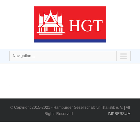
Navigation ...
© Copyright 2015-2021 - Hamburger Gesellschaft für Thaiistik e. V. | All
Rights Reserved
IMPRESSUM