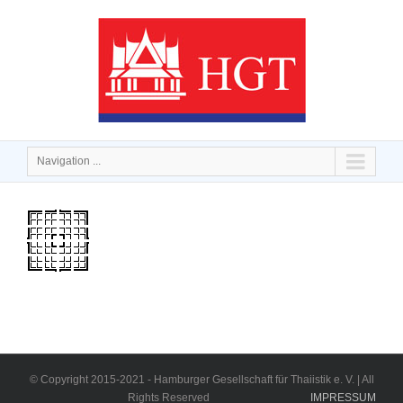
Navigation ...
© Copyright 2015-2021 - Hamburger Gesellschaft für Thaiistik e. V. | All
Rights Reserved
IMPRESSUM